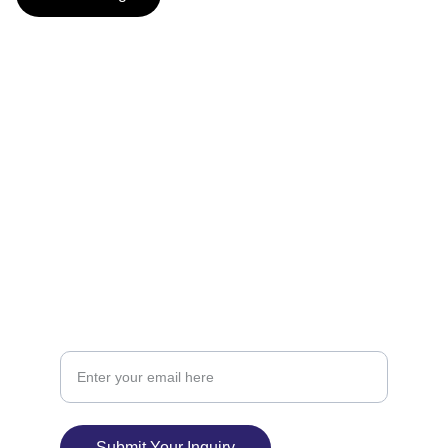
Explore classes in Feldenkrais, Qigong, and  
WaveContinuum
contact@evasmartmoves.com
Your Email Address
Submit Your Inquiry