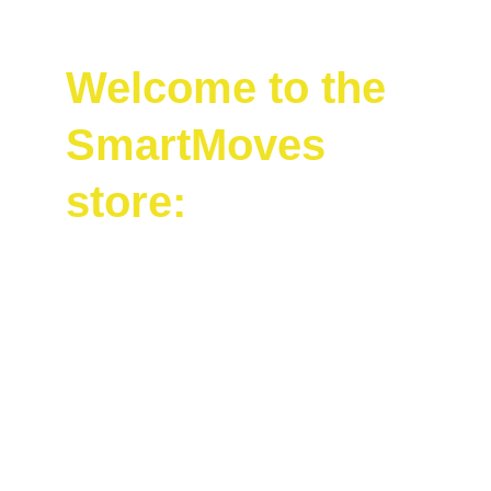
Welcome to the 
SmartMoves 
store:
Classes in 
English: 
The most cost-