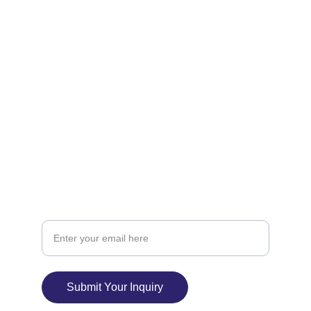
168 Dollar hat 15 Wochen Laufzeit (14 Dollar 
pro Unterricht)
Explore classes in Feldenkrais, Qigong, and  
WaveContinuum
contact@evasmartmoves.com
Your Email Address
Submit Your Inquiry